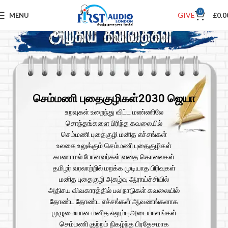
0
GIVE
MENU
£
0.0
செம்மணி புதைகுழிகள்2030 ஜெயா
உறவுகள் உறைந்து விட்ட மண்ணிலே
சொந்தங்களை பிரிந்த கவலையில்
செம்மணி புதைகுழி மனித எச்சங்கள்
உலகை உலுக்கும் செம்மணி புதைகுழிகள்
காணாமல் போனவர்கள் வதை கொலைகள்
தமிழர் வரலாற்றில் மறக்க முடியாத பிரிவுகள்
மனித புதைகுழி அகழ்வு ஆராய்ச்சியில்
அதிசய விவகாரத்தில் பல நாடுகள் கவலையில்
தோண்ட தோண்ட எச்சங்கள் ஆவணங்களாக
முழுமையான மனித எலும்பு அடையாளங்கள்
செம்மணி குற்றம் நிகழ்ந்த பிரதேசமாக