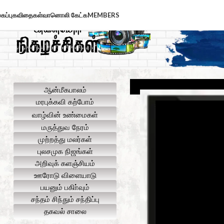
கப்பு
கவிதைகள்
வானொலி கேட்க
MEMBERS
ஆன்மீகபாலம்
மரபுக்கவி கற்போம்
வாழ்வின் உண்மைகள்
மருத்துவ நேரம்
முற்றத்து மலர்கள்
புலசமுக நிஜங்கள்
அறிவுக் களஞ்சியம்
ஊரோடு விளையாடு
பயனும் பகிா்வும்
சந்தம் சிந்தும் சந்திப்பு
தகவல் சாலை