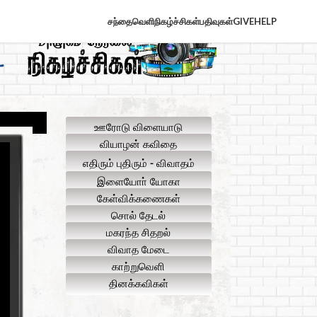
சந்தைவெளி
நிகழ்ச்சிகள்
பதிவுகள்
GIVE
HELP
ஊரோடு விளையாடு
வியாழன் கவிதை
எதிரும் புதிரும் - விவாதம்
இளையோா் யோகா
கேள்விக்கணைகள்
சொல் தேடல்
மகரந்த சிதறல்
விவாத மேடை
காற்றுவெளி
தினக்கவிகள்