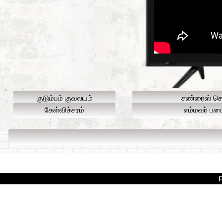
குடும்பம் குவலயம்
சண்ரைஸ் செ
கேள்விச்சரம்
எம்மவர் படை