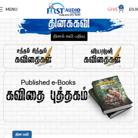
0
GIVE
MENU
£
0.0
தினக் கவி பதிவு
தின கவி