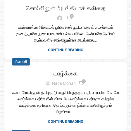
சொல்லினுள் அடங்கிடாக் கவிதை
3
பாஸ்கரன்.க நில்லாமல் ஓடுவதால் பூமியானவள் மென்மைக்
குணத்தாலே பூவையானவள் எல்லையில்லா அன்பாலே அகிலம்
ஆள்பவள் சொல்லினுள்ளே அடங்காத...
CONTINUE READING
தின கவி
வாழ்க்கை
0
Nada Mohan
சு.சா.அரவிந்தன் தமிழ்நாடு வஞ்சிவிருத்தம் எதிர்பார்ப்பின் அளவே
வாழ்க்கை புதிர்களின் விடையே வாழ்க்கை புதிதாக கற்றலே
வாழ்க்கை சதிகளை வெல்வதும் வாழ்க்கை கலிவிருத்தம்
பிறவியை...
CONTINUE READING