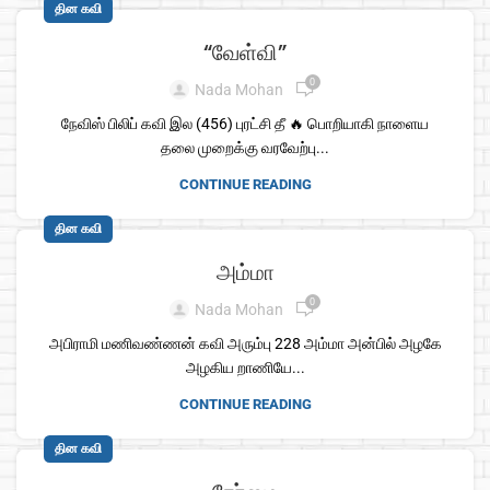
தின கவி
“வேள்வி”
0
Nada Mohan
நேவிஸ் பிலிப் கவி இல (456) புரட்சி தீ 🔥 பொறியாகி நாளைய
தலை முறைக்கு வரவேற்பு...
CONTINUE READING
தின கவி
அம்மா
0
Nada Mohan
அபிராமி மணிவண்ணன் கவி அரும்பு 228 அம்மா அன்பில் அழகே
அழகிய றாணியே...
CONTINUE READING
தின கவி