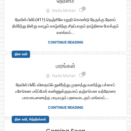
நேர்மை
0
Nada Mohan
நேவிஸ் பிலிப்(411) நெஞ்சிலே உறுதி கொண்டு நேருக்கு நேராய்
நிமிர்ந்து நின்று வாழும் வாழ்விற்கு சிறப்பாகும் தாழ்நிலை போக்கும்
களங்கம்...
CONTINUE READING
தின கவி
மரங்கள்
0
Nada Mohan
நேவிஸ் பிலி்ப் விதையில் துளிர்த்து முறளத்து வளர்ந்து பச்சைப்
பசேலென பார்ப்போர் கண்ணுக்குதமாய் தஞ்சமென வந்தோரை
பாசமாயணைத்த பாடிவரும் பறவைகடகும் பாங்காய்...
CONTINUE READING
,
தின கவி
சித்திரங்கள்