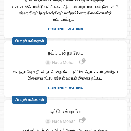
நட்பென்றாலே உள்ளத்தில் கள்ளமின்றி உயர்ந்ததோர்
எண்ணங்கொண்டு எள்ளிநகை ஆடாமல் ஏற்றமான பண்புகொண்டு
ஏற்றத்திலும் இறக்கத்திலும் மாற்றமில்லாத நிலைகொண்டு
உயிர்காக்கும்...
CONTINUE READING
வியாழன் கவிதைகள்
நட்பென்றாலே…
0
Nada Mohan
வசந்தா ஜெகதீசன் நட்பென்றாலே... நட்பின் தொடக்கம் நல்லிதய
இணைவு நட்பே எங்கள் உயிரின் இணை நட்பே...
CONTINUE READING
வியாழன் கவிதைகள்
நட்பென்றாலே
0
Nada Mohan
ராணி சம்பந்தர் பரிதவிக்கும் நேரம் புரிந்துணர்வுடனே கை