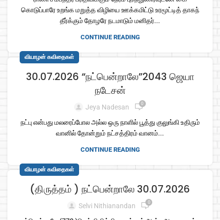
கொடுப்பாரே உறங்க மறுத்த விழியை ஊக்கமிட்டு உரமூட்டித் தாகந்
தீர்க்கும் தோழரே நடமாடும் மனிதர்...
CONTINUE READING
வியாழன் கவிதைகள்
30.07.2026 “நட்பென்றாலே”2043 ஜெயா
நடேசன்
0
Jeya Nadesan
நட்பு என்பது மலரைப்போல அல்ல ஒரு நாளில் பூத்து குலுங்கி உதிரும்
வானில் தோன்றும் நட்சத்திரம் வானம்...
CONTINUE READING
வியாழன் கவிதைகள்
(திருத்தம் ) நட்பென்றாலே 30.07.2026
0
Selvi Nithianandan