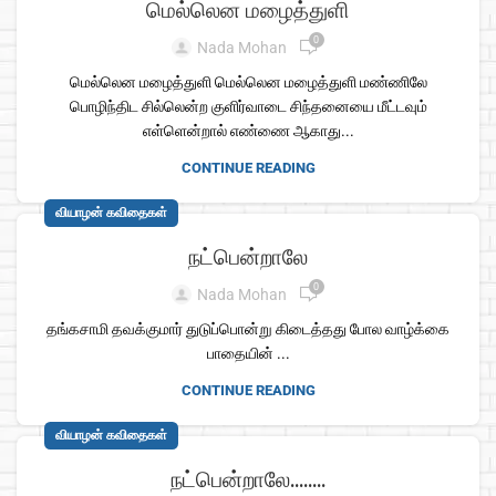
மெல்லென மழைத்துளி
0
Nada Mohan
மெல்லென மழைத்துளி மெல்லென மழைத்துளி மண்ணிலே
பொழிந்திட சில்லென்ற குளிர்வாடை சிந்தனையை மீட்டவும்
எள்ளென்றால் எண்ணை ஆகாது...
CONTINUE READING
வியாழன் கவிதைகள்
நட்பென்றாலே
0
Nada Mohan
தங்கசாமி தவக்குமார் துடுப்பொன்று கிடைத்தது போல வாழ்க்கை
பாதையின் ...
CONTINUE READING
வியாழன் கவிதைகள்
நட்பென்றாலே……..