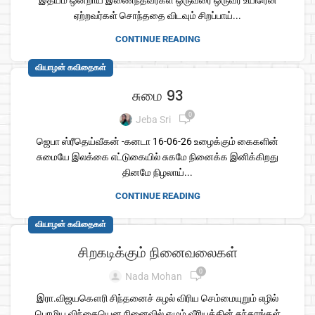
இதயம் ஒன்றாய் இணைந்தவர்கள் ஒருவரை ஒருவர் உயிரென
ஏற்றவர்கள் சொந்ததை விடவும் சிறப்பாய்...
CONTINUE READING
வியாழன் கவிதைகள்
சுமை 93
0
Jeba Sri
ஜெபா ஸ்ரீதெய்வீகன் -கனடா 16-06-26 உழைக்கும் கைகளின்
சுமையே இலக்கை எட்டுகையில் சுகமே நினைக்க இனிக்கிறது
தினமே நிழலாய்...
CONTINUE READING
வியாழன் கவிதைகள்
சிறகடிக்கும் நினைவலைகள்
0
Nada Mohan
இரா.விஜயகௌரி சிந்தனைச் சுழல் விரிய செம்மையுறும் எழில்
பொழிய விந்தையென நினைவில் எழும் வீரியத்தின் சுந்தரங்கள்