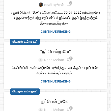
0
ரஜனி அன்ரன்
ரஜனி அன்ரன் (B.A) நட்பென்றாலே.... 30.07.2026 எங்கிருந்தோ
வந்த சொந்தம் எந்தஎதிர்பார்ப்பும் இல்லாப் பந்தம் இரத்தபந்தம்
இல்லாஉறவு இருளில்...
CONTINUE READING
வியாழன் கவிதைகள்
“நட்பென்றாலே”
0
Nada Mohan
நேவிஸ் பிலிப் கவி இல(640) அன்பிற்கு அடைக்கும் தாழும் இல்ல
அன்பை பிளக்கும் வாளும்...
CONTINUE READING
வியாழன் கவிதைகள்
நட்பென்றாலே!
0
Nada Mohan