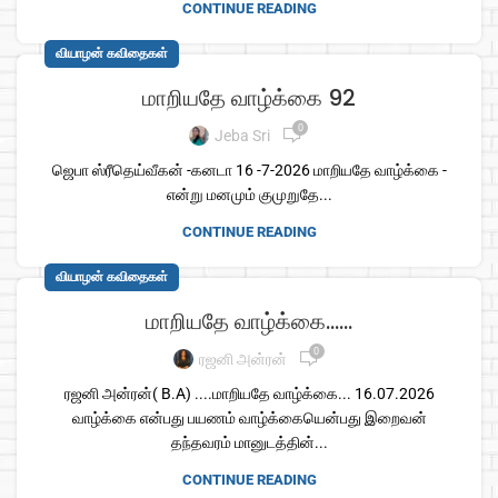
CONTINUE READING
வியாழன் கவிதைகள்
மாறியதே வாழ்க்கை 92
0
Jeba Sri
ஜெபா ஸ்ரீதெய்வீகன் -கனடா 16 -7-2026 மாறியதே வாழ்க்கை -
என்று மனமும் குமுறுதே...
CONTINUE READING
வியாழன் கவிதைகள்
மாறியதே வாழ்க்கை……
0
ரஜனி அன்ரன்
ரஜனி அன்ரன்( B.A) ....மாறியதே வாழ்க்கை... 16.07.2026
வாழ்க்கை என்பது பயணம் வாழ்க்கையென்பது இறைவன்
தந்தவரம் மானுடத்தின்...
CONTINUE READING