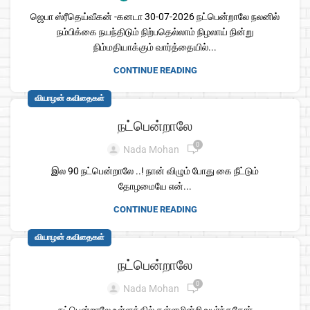
ஜெபா ஸ்ரீதெய்வீகன் -கனடா 30-07-2026 நட்பென்றாலே நலனில்
நம்பிக்கை நயந்திடும் நிற்பதெல்லாம் நிழலாய் நின்று
நிம்மதியாக்கும் வார்த்தையில்...
CONTINUE READING
வியாழன் கவிதைகள்
நட்பென்றாலே
0
Nada Mohan
இல 90 நட்பென்றாலே ..! நான் விழும் போது கை நீட்டும்
தோழமையே என்...
CONTINUE READING
வியாழன் கவிதைகள்
நட்பென்றாலே
0
Nada Mohan