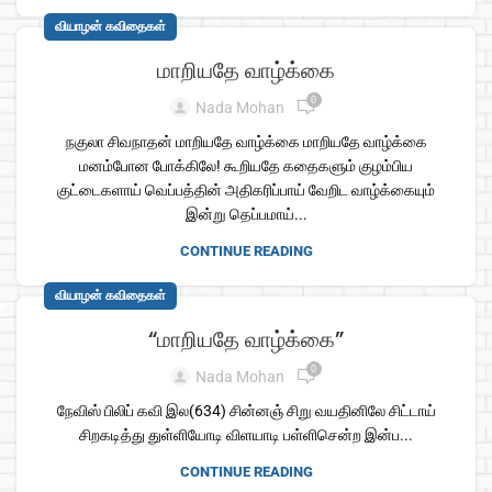
வியாழன் கவிதைகள்
மாறியதே வாழ்க்கை
0
Nada Mohan
நகுலா சிவநாதன் மாறியதே வாழ்க்கை மாறியதே வாழ்க்கை
மனம்போன போக்கிலே! கூறியதே கதைகளும் குழம்பிய
குட்டைகளாய் வெப்பத்தின் அதிகரிப்பாய் வேறிட வாழ்க்கையும்
இன்று தெப்பமாய்...
CONTINUE READING
வியாழன் கவிதைகள்
“மாறியதே வாழ்க்கை”
0
Nada Mohan
நேவிஸ் பிலிப் கவி இல(634) சின்னஞ் சிறு வயதினிலே சிட்டாய்
சிறகடித்து துள்ளியோடி விளயாடி பள்ளிசென்ற இன்ப...
CONTINUE READING