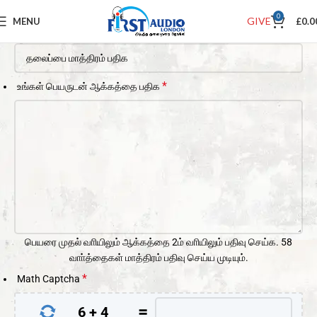
0
GIVE
MENU
£
0.0
*
சுடா் OVP தலைப்பு
சுடா் OVP பதிவு
*
உங்கள் பெயருடன் ஆக்கத்தை பதிக
பெயரை முதல் வாியிலும் ஆக்கத்தை 2ம் வாியிலும் பதிவு செய்க. 58
வாா்த்தைகள் மாத்திரம் பதிவு செய்ய முடியும்.
*
Math Captcha
=
6
+
4