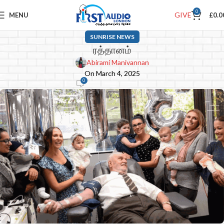
0
GIVE
MENU
£
0.0
SUNRISE NEWS
ரத்தானம்
Abirami Manivannan
On March 4, 2025
0