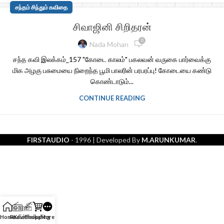
சந்தம் சிந்தும் கவிதை
சிவாஜினி சிறிதரன்
0
Nada Mohan
சந்த கவி இலக்கம்_157 "கோடை காலம்" பகலவன் வருகை பார்வைக்கு
மிக அழகு பசுமையை நிறைந்த பூமி பாலரின் பரபரப்பு! கோடையை கண்டு
கொண்டாடும்...
CONTINUE READING
FIRSTAUDIO
- 1996
| Developed By
M.ARUNKUMAR
.
Home
Radio
Kavithaikal
Shopping
More