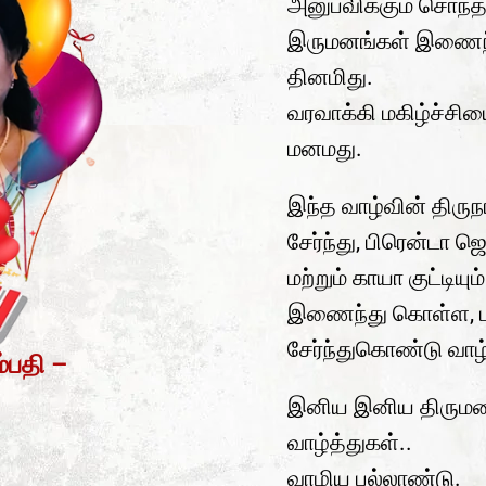
அனுபவிக்கும் சொந்த
இருமனங்கள் இணைந
தினமிது.
வரவாக்கி மகிழ்ச்ச
மனமது.
இந்த வாழ்வின் திருந
சேர்ந்து, பிரென்டா 
மற்றும் காயா குட்டியு
இணைந்து கொள்ள, பா
சேர்ந்துகொண்டு வாழ்
்பதி –
இனிய இனிய திரும
வாழ்த்துகள்..
வாழிய பல்லாண்டு.