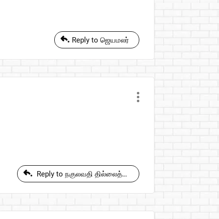
Reply to ஜெயமலர்
Reply to நகுலவதி தில்லைத்தேவன்