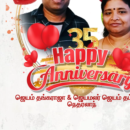
ஜெயம் தங்கராஜா & ஜெயமலர் ஜெயம் தம
நெதர்லாந்