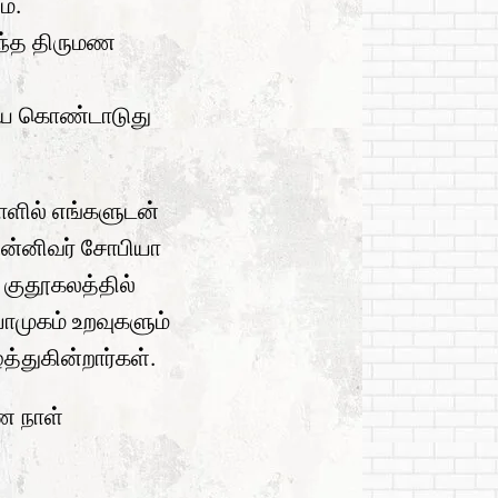
ம்.
்த திருமண
ியை கொண்டாடுது
ாளில் எங்களுடன்
ஜென்னிவர் சோபியா
ம் குதூகலத்தில்
முகம் உறவுகளும்
த்துகின்றார்கள்.
ண நாள்