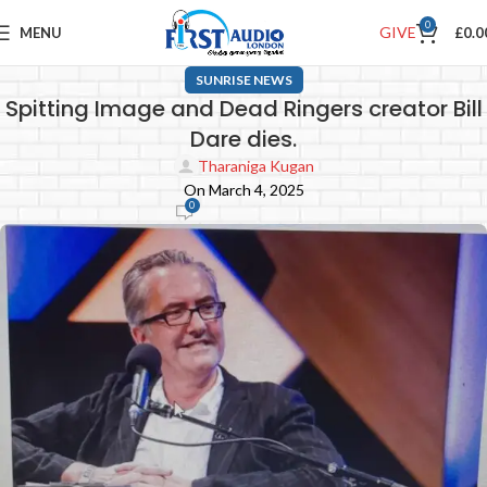
0
GIVE
MENU
£
0.0
SUNRISE NEWS
Spitting Image and Dead Ringers creator Bill
Dare dies.
Tharaniga Kugan
On March 4, 2025
0