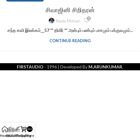
சிவாஜினி சிறிதரன்
1
Nada Mohan
சந்த கவி இலக்கம்__57 "" திமிர் "" அன்பும் பண்பும் பாசமும் பக்குவமும்...
CONTINUE READING
FIRSTAUDIO
- 1996
| Developed By
M.ARUNKUMAR
.
Home
Radio
Kavithaikal
Shopping
More