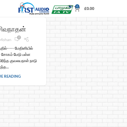
0
£
0.00
சிவநாதன்
0
 Mohan
தில்----- மேதினியில்
 சோகம் மேடு பள்ள
 பிரிந்த குவலயநாள் நாடு
ந்த...
E READING