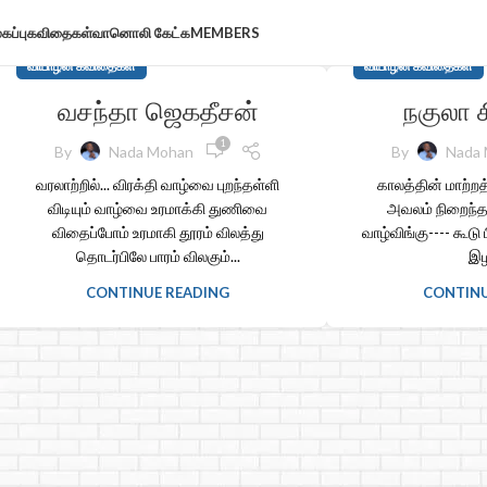
கப்பு
கவிதைகள்
வானொலி கேட்க
MEMBERS
வியாழன் கவிதைகள்
வியாழன் கவிதைகள்
வசந்தா ஜெகதீசன்
நகுலா 
1
By
Nada Mohan
By
Nada
வரலாற்றில்... விரக்தி வாழ்வை புறந்தள்ளி
காலத்தின் மாற்றத்
விடியும் வாழ்வை உரமாக்கி துணிவை
அவலம் நிறைந்த
விதைப்போம் உரமாகி தூரம் விலத்து
வாழ்விங்கு---- கூடு
தொடர்பிலே பாரம் விலகும்...
இழ
CONTINUE READING
CONTINU