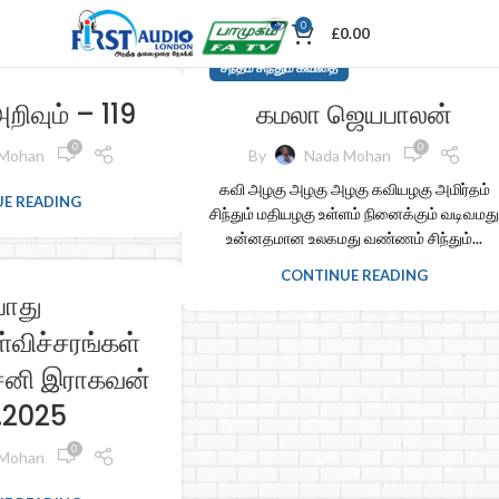
0
£
0.00
சந்தம் சிந்தும் கவிதை
றிவும் – 119
கமலா ஜெயபாலன்
0
0
 Mohan
By
Nada Mohan
கவி அழகு அழகு அழகு கவியழகு அமிர்தம்
E READING
சிந்தும் மதியழகு உள்ளம் நினைக்கும் வடிவமத
உன்னதமான உலகமது வண்ணம் சிந்தும்...
CONTINUE READING
ொது
்விச்சரங்கள்
சனி இராகவன்
1.2025
0
 Mohan