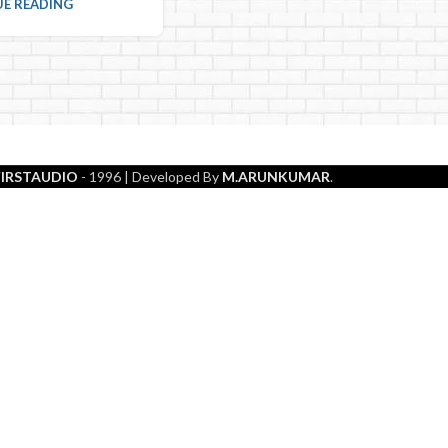
E READING
FIRSTAUDIO
- 1996
| Developed By
M.ARUNKUMAR
.