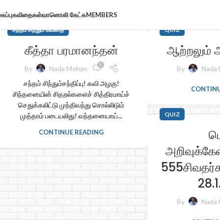
கப்பு
கவிதைகள்
வானொலி கேட்க
MEMBERS
சந்தம் சிந்தும் கவிதை
QUIZ
கீத்தா பரமானந்தன்
ஆற்றலும் அ
0
By
Nada Mohan
By
Nada
சந்தம் சிந்தும்சந்திப்பு! கவி அழகு!
CONTINU
சிந்தனையின் சிதறல்களைச் சித்திரமாய்ச்
செதுக்கலிட்டு முந்திவந்து சொல்லிடும்
QUIZ
முத்தாம் படையலிது! வந்தனையாய்...
ப
CONTINUE READING
அறிவுக்கேள
555சிவதர்
28.
By
Nada