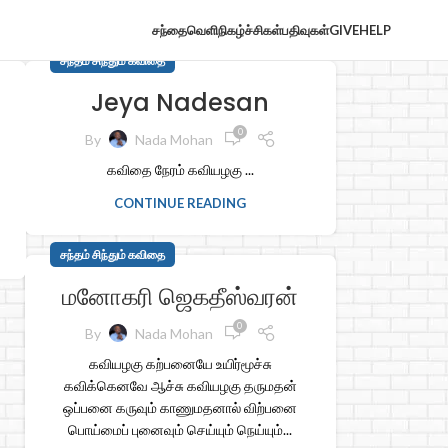
சந்தைவெளி
நிகழ்ச்சிகள்
பதிவுகள்
GIVE
HELP
சந்தம் சிந்தும் கவிதை
Jeya Nadesan
0
By
Nada Mohan
கவிதை நேரம் கவியழகு ...
ு
CONTINUE READING
சந்தம் சிந்தும் கவிதை
மனோகரி ஜெகதீஸ்வரன்
0
By
Nada Mohan
கவியழகு கற்பனையே உயிர்மூச்சு
கவிக்கெனவே ஆச்சு கவியழகு தருமதன்
ஒப்பனை கருவும் காணுமதனால் விற்பனை
பொய்மைப் புனைவும் செய்யும் நெய்யும்...