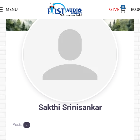
0
GIVE
MENU
£
0.0
Sakthi Srinisankar
Posts
2