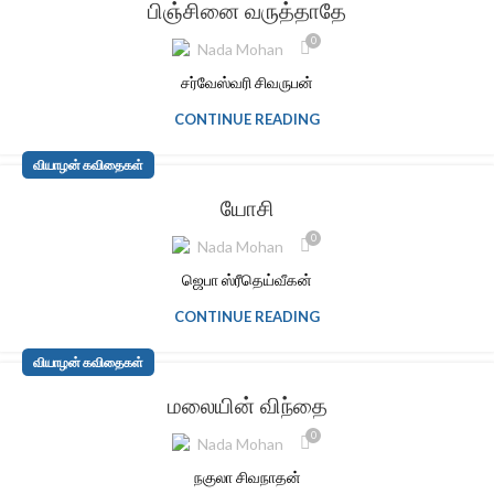
பிஞ்சினை வருத்தாதே
0
Nada Mohan
சர்வேஸ்வரி சிவருபன்
CONTINUE READING
வியாழன் கவிதைகள்
யோசி
0
Nada Mohan
ஜெபா ஸ்ரீதெய்வீகன்
CONTINUE READING
வியாழன் கவிதைகள்
மலையின் விந்தை
0
Nada Mohan
நகுலா சிவநாதன்