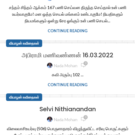
சந்தம் சிந்தம் ஆக்கம் 167 பணி செய்வன திருந்த செய்தால் உன் பணி
உயர்வாகுமே! மன ஒத்த செயல் மங்களம் உண்டாகுமே! நியதிகளும்
நியமங்களும் ஒன்று சேர ஓங்கும் உன் பணி செயல்...
CONTINUE READING
வியாழன் கவிதைகள்
அபிராமி மணிவண்ணன் 16.03.2022
0
Nada Mohan
கவி அரும்பு 102 ...
CONTINUE READING
வியாழன் கவிதைகள்
Selvi Nithianandan
0
Nada Mohan
விலைவாசிஉயர்வு (506) பொருளாதாரம் விழுந்துவிட்ட சரிவு பொருட்களும்