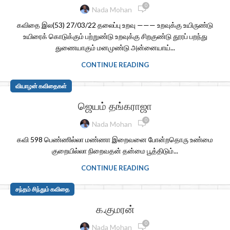
0
Nada Mohan
கவிதை இல(53) 27/03/22 தலைப்பு உறவு ——— உறவுக்கு உயிருண்டு
உயிரைக் கொடுக்கும் பற்றுண்டு உறவுக்கு சிறகுண்டு தூரப் பறந்து
துணையாகும் மனமுண்டு அன்னையாய்...
CONTINUE READING
வியாழன் கவிதைகள்
ஜெயம் தங்கராஜா
0
Nada Mohan
கவி 598 பெண்ணில்லா மண்ணா இறைவனை போன்றதொரு உண்மை
குறையில்லா நிறைவதன் தன்மை பூத்திடும்...
CONTINUE READING
சந்தம் சிந்தும் கவிதை
க.குமரன்
0
Nada Mohan