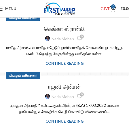
0
GIVE
MENU
£
0.0
வியாழன் கவிதைகள்
கெங்கா ஸ்ரான்லி
0
Nada Mohan
மனித அவலங்கள் மனிதம் தேடும் நாளில் மனிதக் கொலையே நடக்கிறது.
மானிடம் நொந்து வேகுகின்றது மனிதனே என்ன...
CONTINUE READING
வியாழன் கவிதைகள்
ரஜனி அன்ரன்
0
Nada Mohan
பூக்குமா அமைதி ? கவி......ரஜனி அன்ரன் (B.A) 17.03.2022 வல்லரசு
நாடொன்று வல்லாதிக்க வெறி கொண்டு எல்லைகளைப்...
CONTINUE READING