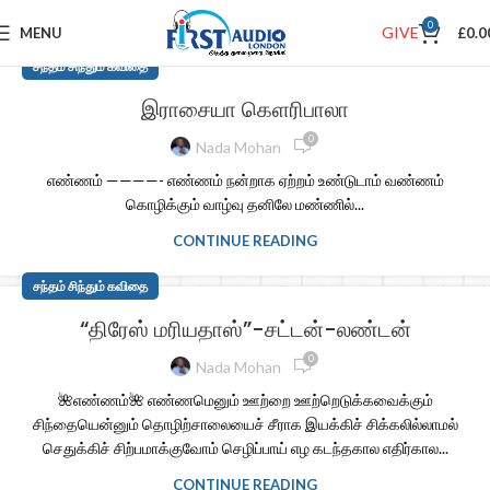
0
GIVE
MENU
£
0.0
சந்தம் சிந்தும் கவிதை
இராசையா கெளரிபாலா
0
Nada Mohan
எண்ணம் ————- எண்ணம் நன்றாக ஏற்றம் உண்டுடாம் வண்ணம்
கொழிக்கும் வாழ்வு தனிலே மண்ணில்...
CONTINUE READING
சந்தம் சிந்தும் கவிதை
“திரேஸ் மரியதாஸ்”-சட்டன்-லண்டன்
0
Nada Mohan
🌺எண்ணம்🌺 எண்ணமெனும் ஊற்றை ஊற்றெடுக்கவைக்கும்
சிந்தையென்னும் தொழிற்சாலையைச் சீராக இயக்கிச் சிக்கலில்லாமல்
செதுக்கிச் சிற்பமாக்குவோம் செழிப்பாய் எழ கடந்தகால எதிர்கால...
CONTINUE READING