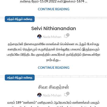
கவிதை நேரம்-15.09.2022 கவி இலக்கம்-1674 ...
CONTINUE READING
சந்தம் சிந்தும் கவிதை
Selvi Nithianandan
0
Nada Mohan
தந்தையின் நினைவுநாளிலே காலங்கள் மெல்லென கடந்தும் போச்சுது
கனதியாய் நெஞ்சமும் கருகித்தான் செல்லுதே பாலமாய் இருந்தவரும்
பாதியிலே பிரிந்திடவே ஞாலத்தில் பலஉயிர்கள் தவித்திடும் நிலையன்றோ
நாற்பத்து...
CONTINUE READING
சந்தம் சிந்தும் கவிதை
சிவா சிவதர்சன்
0
Nada Mohan
வாரம் 189 "எண்ணம்" மனிதமனம் ஆயிரமாயிரம் எண்ணங்கள் மலரும்