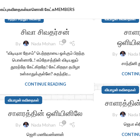
கப்பு
கவிதைகள்
வானொலி கேட்க
MEMBERS
சந்தம் சிந்தும் கவிதை
வியாழன் கவிதைகள்
சிவா சிவதர்சன்
சாளர
ஒளியி
0
By
Nada Mohan
"விடியுமா தேசம்" பெற்றதாயை ஒக்கும் பிறந்த
By
Nada
பொன்னாடே! எம்தேசத்தின் விடியலும்
சாந்தினி
தூரத்தே கேட்கிறதே! கேட்கிறதா தமிழா
உன்காதுக்குள்ளே? சுதந்திர...
CONTINU
CONTINUE READING
வியாழன் கவிதைகள்
வியாழன் கவிதைகள்
சாளரத்தின
சாளரத்தின் ஒளியினிலே
By
Nada
0
ஜெபா ஸ்
By
Nada Mohan
ஜெசி மணிவண்ணன்
CONTINU