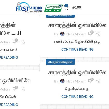
0
£
0.00
வியாழன் கவிதைகள்
த்தின்
சாளரத்தின் ஒளியினிலே
னிலே……!!
0
By
Nada Mohan
0
ராணி சம்பந்தர் ஜெர்மனியிலிருந்து
 Mohan
 துரையரங்கன்
CONTINUE READING
E READING
வியாழன் கவிதைகள்
சாரளத்தின் ஒளியினிலே
் ஒளியினிலே
0
By
Nada Mohan
0
ஜெயம் தங்கராஜா
 Mohan
ரீதெய்வீகன்
CONTINUE READING
E READING