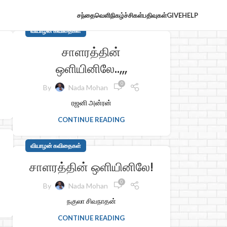
சந்தைவெளி
நிகழ்ச்சிகள்
பதிவுகள்
GIVE
HELP
வியாழன் கவிதைகள்
சாளரத்தின்
ஒளியினிலே..,,,
0
By
Nada Mohan
ரஜனி அன்ரன்
CONTINUE READING
வியாழன் கவிதைகள்
சாளரத்தின் ஒளியினிலே!
0
By
Nada Mohan
நகுலா சிவநாதன்
CONTINUE READING