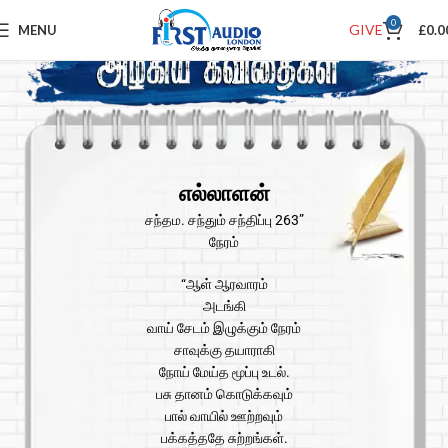
0
GIVE
MENU
£
0.0
எல்லாளன்
சந்தம. சந்தும் சந்திப்பு 263”
நேரம்
“ஆள் ஆரவாரம்
அடங்கி
வாய் சேடம் இழுக்கும் நேரம்
சாவுக்கு தயாராகி
நோய் மேய்த மூப்பு உடல்.
பசு தானம் கொடுக்கவும்
பால் வாயில் ஊற்றவும்
பக்கத்ததே சுற்றங்கள்.