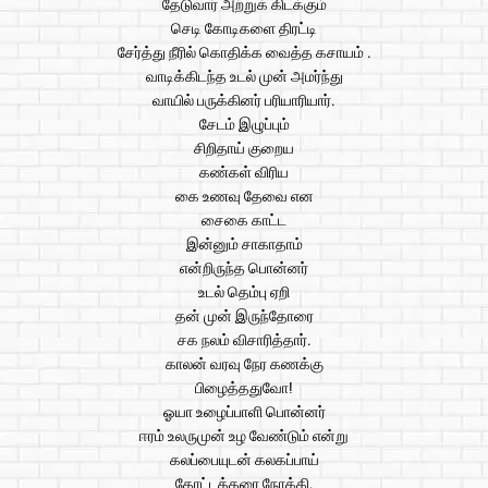
தேடுவார் அற்றுக் கிடக்கும்
செடி கோடிகளை திரட்டி
சேர்த்து நீரில் கொதிக்க வைத்த கசாயம் .
வாடிக்கிடந்த உடல் முன் அமர்ந்து
வாயில் பருக்கினர் பரியாரியார்.
சேடம் இழுப்பும்
சிறிதாய் குறைய
கண்கள் விரிய
கை உணவு தேவை என
சைகை காட்ட
இன்னும் சாகாதாம்
என்றிருந்த பொன்னர்
உடல் தெம்பு ஏறி
தன் முன் இருந்தோரை
சக நலம் விசாரித்தார்.
காலன் வரவு நேர கணக்கு
பிழைத்ததுவோ!
ஓயா உழைப்பாளி பொன்னர்
ஈரம் உலருமுன் உழ வேண்டும் என்று
கலப்பையுடன் கலகப்பாய்
தோட்டத்தரை நோக்கி.