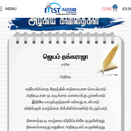
0
GIVE
MENU
£
0.0
ஜெயம் தங்கராஜா
சசிச
அதிரடி
எதிர்பார்க்காத நேரத்தில் கடுமையான செயல்பாடு
அதிரடியான நடவடிக்கை வளமைக்கு முரண்பாடு
இதிலே யாருக்குத்தான் உள்ளது உடன்பாடு
விதிக்குள் வாழ்க்கை சிக்கிக்கொண்டு பெரும்பாடு
நினைத்தபடி வாழ்வை விதியெங்கே தருகின்றது
நினைக்காதது எதுவோ அதிரடியாய் வருகின்றது