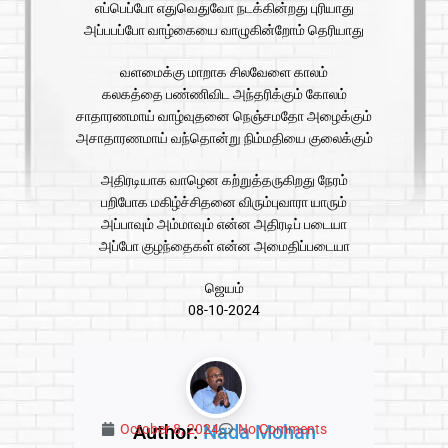
எப்பெப்போ எதுவெதுவோ நடக்கின்றது புரியாது
அப்பபப்போ வாழ்கையை வாழுகின்றோம் தெரியாது
வளமைக்கு மாறாக சிலவேளை காலம்
கலகத்தை பண்ணிவிட அந்தரிக்கும் கோலம்
சாதாரணமாய் வாழ்வுதனை நெஞ்சமதோ அழைக்கும்
அசாதாரணமாய் வந்தொன்று நிம்மதியை குலைக்கும்
அதிரடியாக வாழென கற்றுத்தருகிறது நேரம்
பறிபோக மகிழ்ச்சிதனை விரும்புவாரா யாரும்
அப்பாவும் அம்மாவும் என்ன அதிரடிப் படையா
அப்போ குழந்தைகள் என்ன அமைதிப்படையா
ஜெயம்
08-10-2024
Author:
Nada Mohan
October 8, 2024
No Comments