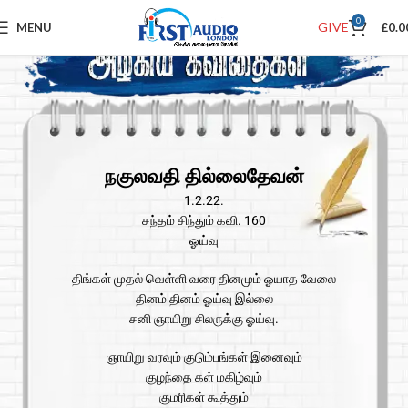
0
GIVE
MENU
£
0.0
நகுலவதி தில்லைதேவன்
1.2.22.
சந்தம் சிந்தும் கவி. 160
ஓய்வு
திங்கள் முதல் வெள்ளி வரை தினமும் ஓயாத வேலை
தினம் தினம் ஓய்வு இல்லை
சனி ஞாயிறு சிலருக்கு ஓய்வு.
ஞாயிறு வரவும் குடும்பங்கள் இனைவும்
குழந்தை கள் மகிழ்வும்
குமரிகள் கூத்தும்