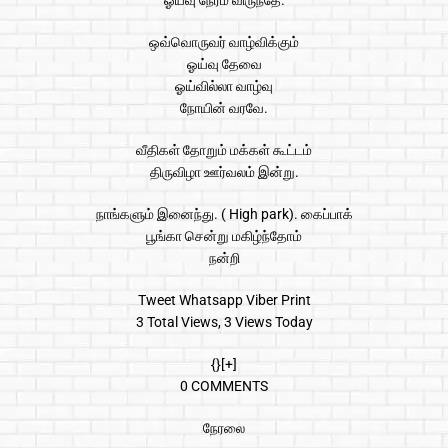
ஓய்வு நேரம் விருந்தே.
ஒவ்வொருவர் வாழ்விக்கும்
ஓய்வு தேவை
ஓய்வில்லா வாழ்வு
நோயின் வரவே.
வீதிகள் தோறும் மக்கள் கூட்டம்
திருவிழா ஊர்வலம் இன்று.
நாங்களும் இனைந்து. ( High park). கைப்பாக்
பூங்கா சென்று மகிழ்ந்தோம்
நன்றி
Tweet Whatsapp Viber Print
3 Total Views, 3 Views Today
{}[+]
0 COMMENTS
நேரலை