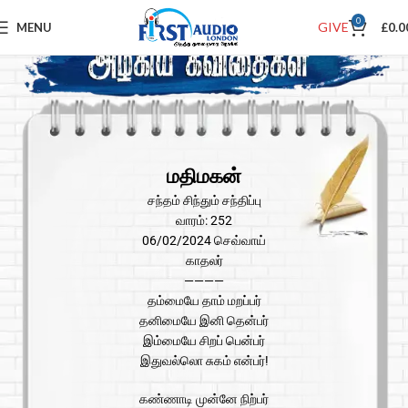
0
GIVE
MENU
£
0.0
மதிமகன்
சந்தம் சிந்தும் சந்திப்பு
வாரம்: 252
06/02/2024 செவ்வாய்
காதலர்
————
தம்மையே தாம் மறப்பர்
தனிமையே இனி தென்பர்
இம்மையே சிறப் பென்பர்
இதுவல்லொ சுகம் என்பர்!
கண்ணாடி முன்னே நிற்பர்