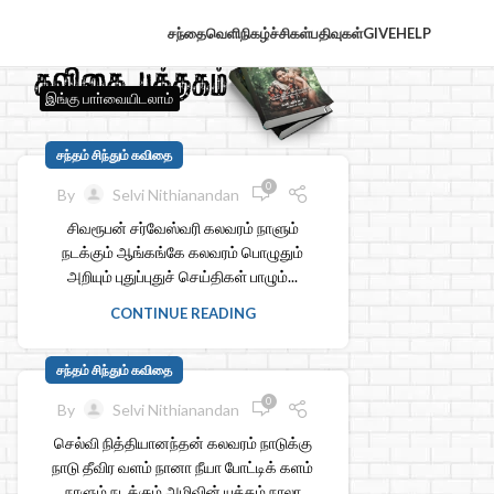
சந்தைவெளி
நிகழ்ச்சிகள்
பதிவுகள்
GIVE
HELP
இங்கு பாா்வையிடலாம்
சந்தம் சிந்தும் கவிதை
0
By
Selvi Nithianandan
சிவரூபன் சர்வேஸ்வரி கலவரம் நாளும்
நடக்கும் ஆங்கங்கே கலவரம் பொழுதும்
அறியும் புதுப்புதுச் செய்திகள் பாழும்...
CONTINUE READING
சந்தம் சிந்தும் கவிதை
0
By
Selvi Nithianandan
செல்வி நித்தியானந்தன் கலவரம் நாடுக்கு
நாடு தீவிர வளம் நானா நீயா போட்டிக் களம்
நாளும் நடக்கும் அழிவின் யுத்தம் நாலா