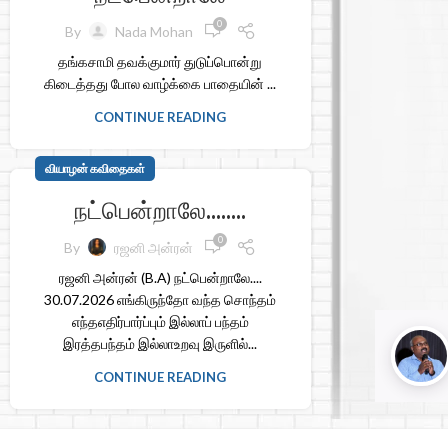
0
By
Nada Mohan
தங்கசாமி தவக்குமார் துடுப்பொன்று
கிடைத்தது போல வாழ்க்கை பாதையின் ...
CONTINUE READING
வியாழன் கவிதைகள்
நட்பென்றாலே……..
0
By
ரஜனி அன்ரன்
ரஜனி அன்ரன் (B.A) நட்பென்றாலே....
30.07.2026 எங்கிருந்தோ வந்த சொந்தம்
எந்தஎதிர்பார்ப்பும் இல்லாப் பந்தம்
இரத்தபந்தம் இல்லாஉறவு இருளில்...
CONTINUE READING