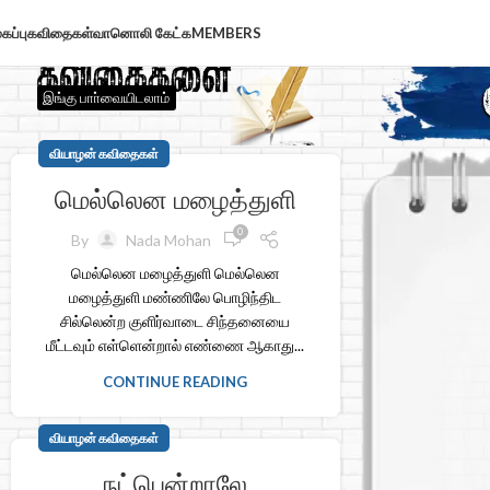
கப்பு
கவிதைகள்
வானொலி கேட்க
MEMBERS
இங்கு பாா்வையிடலாம்
வியாழன் கவிதைகள்
மெல்லென மழைத்துளி
0
By
Nada Mohan
மெல்லென மழைத்துளி மெல்லென
மழைத்துளி மண்ணிலே பொழிந்திட
சில்லென்ற குளிர்வாடை சிந்தனையை
மீட்டவும் எள்ளென்றால் எண்ணை ஆகாது...
CONTINUE READING
வியாழன் கவிதைகள்
நட்பென்றாலே