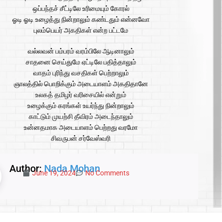
ஒப்பந்தச் சீட்டிலே உரிமையும் கோரல்
ஓடி ஓடி உழைத்து நின்றாலும் கண்டதும் என்னவோ
புலம்பெயர் அகதிகள் என்ற பட்டமே
வல்லவன் பம்பரம் வரம்பிலே ஆடினாலும்
சாதனை செய்துமே ஏட்டிலே பதித்தாலும்
வாதம் புரிந்து வசதிகள் பெற்றாலும்
ஞாலத்தில் பொறிக்கும் அடையாளம் அகதிதானே
உலகத் தமிழர் வரிசையில் என்றும்
உழைக்கும் கரங்கள் உயர்ந்து நின்றாலும்
காட்டும் முயற்சி தீவிரம் அடைந்தாலும்
உன்னதமாக அடையாளம் பெற்றது வரமோ
சிவருபன் சர்வேஸ்வரி
Author:
Nada Mohan
June 19, 2024
No Comments