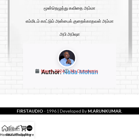
மூன்றெழுத்து கவிதை அம்மா
எம்மிடம் காட்டும் அன்பைக் குறைக்காதவள் அம்மா
அபி அபிஷா
Author:
Nada Mohan
May 9, 2024
No Comments
FIRSTAUDIO
- 1996
| Developed By
M.ARUNKUMAR
.
Home
Radio
Kavithaikal
Shopping
More