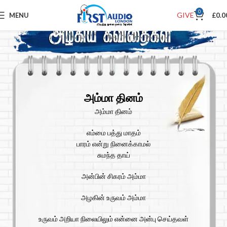
0
GIVE
MENU
£
0.0
அம்மா தினம்
அம்மா தினம்
எம்மை பத்து மாதம்
பாரம் என்று நினைக்காமல்
சுமந்த தாய்
அன்பின் சிகரம் அம்மா
அழகின் உருவம் அம்மா
உருவம் அறியா நிலையிலும் என்னை அன்பு செய்தவள்