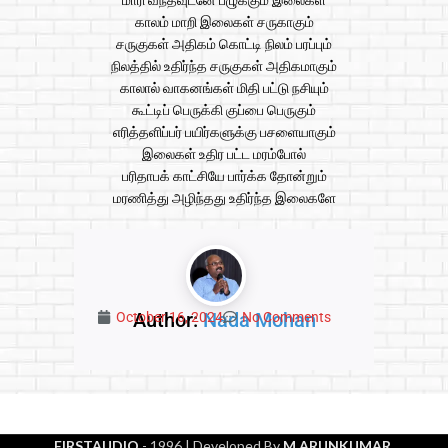
மாரி வந்தவுடனே பழுக்கும் இலைகள்
காலம் மாறி இலைகள் சருகாகும்
சருகுகள் அதிகம் கொட்டி நிலம் பரப்பும்
நிலத்தில் உதிர்ந்த சருகுகள் அதிகமாகும்
காலால் வாகனங்கள் மிதி பட்டு நசியும்
கூட்டிப் பெருக்கி குப்பை பெருகும்
எரித்தளிப்பர் பயிர்களுக்கு பசளையாகும்
இலைகள் உதிர பட்ட மரம்போல்
பரிதாபக் காட்சியே பார்க்க தோன்றும்
மரணித்து அழிந்தது உதிர்ந்த இலைகளே
Author:
Nada Mohan
October 16, 2024
No Comments
FIRSTAUDIO
- 1996
| Developed By
M.ARUNKUMAR
.