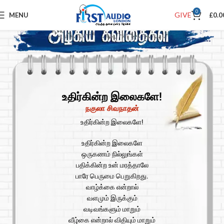
0
GIVE
MENU
£
0.0
உதிர்கின்ற இலைகளே!
நகுலா சிவநாதன்
உதிர்கின்ற இலைகளே!
உதிர்கின்ற இலைகளே
ஒருகணம் நில்லுங்கள்
பதிக்கின்ற உன் மரத்தாலே
பாரே பெருமை பெறுகிறது.
வாழ்க்கை என்றால்
வளமும் இருக்கும்
வடிவங்களும் மாறும்
வீழ்கை என்றால் விதியும் மாறும்