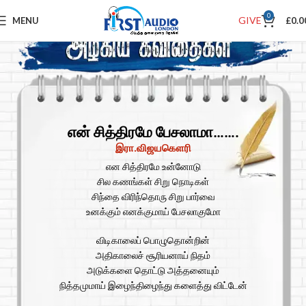
0
GIVE
MENU
£
0.0
என் சித்திரமே பேசலாமா…….
இரா.விஜயகௌரி
என சித்திரமே உன்னோடு
சில கணங்கள் சிறு நொடிகள்
சிந்தை விரிந்தொரு சிறு பார்வை
உனக்கும் எனக்குமாய் பேசலாகுமோ
விடிகாலைப் பொழுதொன்றின்
அதிகாலைச் சூரியனாய் நிதம்
அடுக்களை தொட்டு அத்தனையும்
நித்தமுமாய் இழைந்திழைந்து களைத்து விட்டேன்