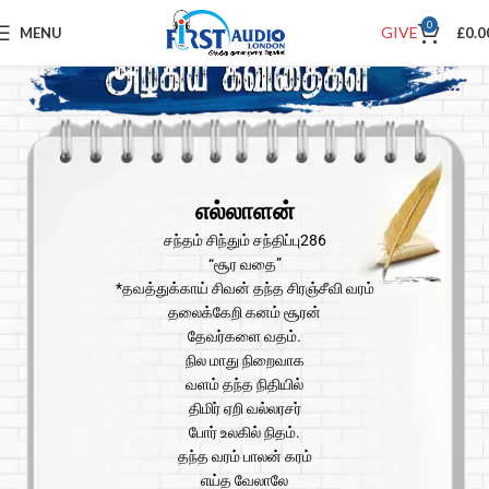
0
GIVE
MENU
£
0.0
எல்லாளன்
சந்தம் சிந்தும் சந்திப்பு286
“சூர வதை”
*தவத்துக்காய் சிவன் தந்த சிரஞ்சீவி வரம்
தலைக்கேறி கனம் சூரன்
தேவர்களை வதம்.
நில மாது நிறைவாக
வளம் தந்த நிதியில்
திமிர் ஏறி வல்லரசர்
போர் உலகில் நிதம்.
தந்த வரம் பாலன் கரம்
எய்த வேலாலே