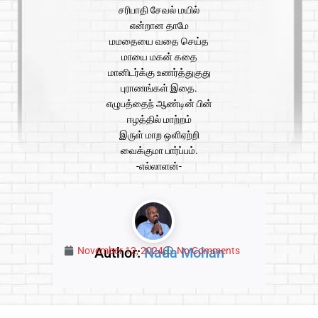
சரிபாதி சேவல் மயில்
என்றான தாமே
மமதையை வதை செய்த
மாயை மகன் கதை
மானிடர்க்கு உணர்த்துகுது
புராணங்கள் இதை.
எழுபத்தைந் ஆண்டின் பின்
ஈழத்தில் மாற்றம்
இருள் மாற ஒளிஏற்றி
வைக்குமா பார்ப்பம்.
-எல்லாளன்-
Author:
Nada Mohan
November 12, 2024
No Comments