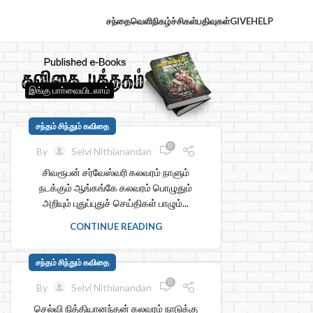
சந்தைவெளி
நிகழ்ச்சிகள்
பதிவுகள்
GIVE
HELP
இங்கு பாா்வையிடலாம்
சந்தம் சிந்தும் கவிதை
0
By
Selvi Nithianandan
சிவரூபன் சர்வேஸ்வரி கலவரம் நாளும்
நடக்கும் ஆங்கங்கே கலவரம் பொழுதும்
அறியும் புதுப்புதுச் செய்திகள் பாழும்...
CONTINUE READING
சந்தம் சிந்தும் கவிதை
0
By
Selvi Nithianandan
செல்வி நித்தியானந்தன் கலவரம் நாடுக்கு