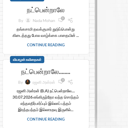
நட்பென்றாலே
0
By
Nada Mohan
தங்கசாமி தவக்குமார் துடுப்பொன்று
கிடைத்தது போல வாழ்க்கை பாதையின் ...
CONTINUE READING
வியாழன் கவிதைகள்
நட்பென்றாலே……..
0
By
ரஜனி அன்ரன்
ரஜனி அன்ரன் (B.A) நட்பென்றாலே....
30.07.2026 எங்கிருந்தோ வந்த சொந்தம்
எந்தஎதிர்பார்ப்பும் இல்லாப் பந்தம்
இரத்தபந்தம் இல்லாஉறவு இருளில்...
CONTINUE READING