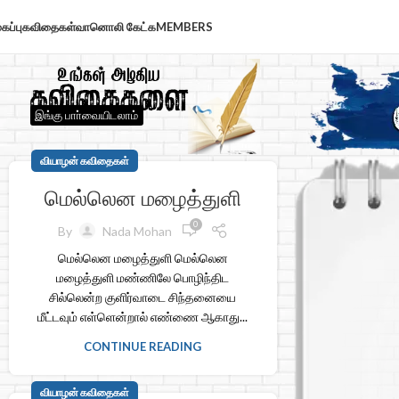
கப்பு
கவிதைகள்
வானொலி கேட்க
MEMBERS
இங்கு பாா்வையிடலாம்
வியாழன் கவிதைகள்
மெல்லென மழைத்துளி
0
By
Nada Mohan
மெல்லென மழைத்துளி மெல்லென
மழைத்துளி மண்ணிலே பொழிந்திட
சில்லென்ற குளிர்வாடை சிந்தனையை
மீட்டவும் எள்ளென்றால் எண்ணை ஆகாது...
CONTINUE READING
வியாழன் கவிதைகள்