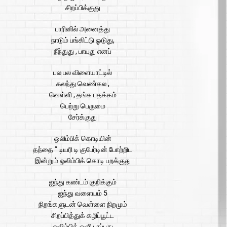
சிறப்பிக்குது
பாரினில் அனைத்து
நாடும் பங்கிட்டு ஓடுது,
நீந்துது , பாயுது எனப்
பல பல விளையாட்டில்
கலந்து வெண்கல ,
வெள்ளி , தங்க பதக்கம்
பெற்று பெருமை
சேர்க்குது
ஒலிம்பிக் கொடியின்
தந்தை ” டியரி டி குபேர்டின் போற்றிட
இன்றும் ஒலிம்பிக் கொடி பறக்குது
ஐந்து கண்டம் குறிக்கும்
ஐந்து வளையம் 5
நிறங்களுடன் வெள்ளை நிறமும்
சிறப்பித்துக் கழிப்பூட்ட
ஒலிம்பிக் ஒளி பரப்புது