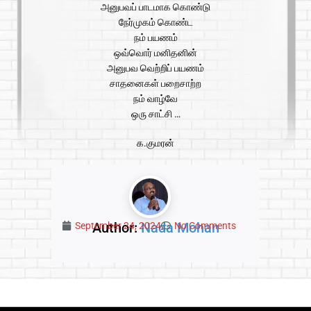
அனுபவப் பாடமாக கொண்டு
நேர்முகம் கொண்ட
நம் பயணம்
ஒவ்வொர் மனிதனின்
அனுபவ வெற்றிப் பயணம்
சாதனைகள் பறைசாற்ற
நம் வாழ்வே
ஒரு சாட்சி …
க.குமரன்
Author:
Nada Mohan
September 24, 2024
No Comments