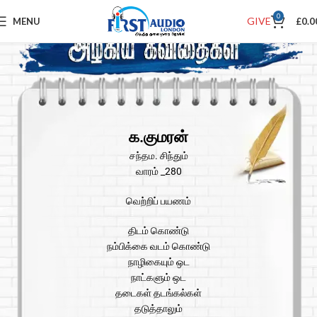
0
GIVE
MENU
£
0.0
க.குமரன்
சந்தம. சிந்தும்
வாரம் _280
வெற்றிப் பயணம்
திடம் கொண்டு
நம்பிக்கை வடம் கொண்டு
நாழிகையும் ஒட
நாட்களும் ஒட
தடைகள் தடங்கல்கள்
தடுத்தாலும்