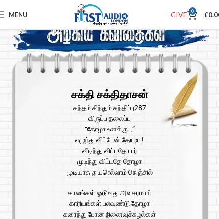
0
GIVE
MENU
£
0.0
சக்தி சக்திதாசன்
சந்தம் சிந்தும் சந்திப்பு287
விருப்ப தலைப்பு
“தோழா உனக்கு..,”
எழுந்து விட்டேன் தோழா !
விடிந்து விட்டதே பார்
முடிந்து விட்டதே தோழா
முடியாத துயரெல்லாம் நெஞ்சில்
காலங்கள் ஓடுவது அவசரமாய்
காரியங்கள் பலவுண்டு தோழா
கரைந்து போன நினைவுச்சுழல்கள்