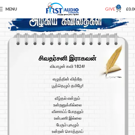
0
GIVE
MENU
£
0.0
சிவதர்சனி இராகவன்
வியாழன் கவி 1824!
எழுத்தின் வித்தே
பூத்தெழும் தமிழே!
வீழ்தல் என்றும்
உன்றனுக்கில்லை
வீணாய்ப் போதலும்
உன்பணி இல்லை
பேரும் புகழும்
உன்றன் சொத்தாய்