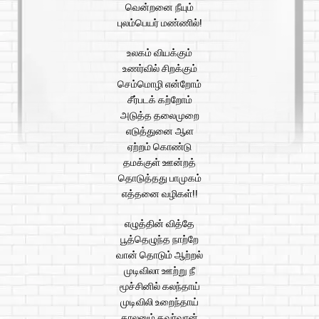
வென்றனை நீயும்
புலம்பெயர் மண்ணில்!
உலகம் வியக்கும்
உணர்வில் சிறக்கும்
செம்மொழி என்றோம்
சீர்படக் கற்றோம்
அடுத்த தலைமுறை
எடுத்துனை ஆள
ஏற்றம் கொண்டு
தமக்குள் ஊன்றத்
தொடுத்தது பாமுகம்
எத்தனை வழிகள்!!
எழுத்தின் வித்தே
பூத்தெழுந்த நாற்றே
வான் தொடும் ஆற்றல்
முடிவிலா ஊற்று நீ
மூச்சினில் கலந்தாய்
முடிவிலி உறைந்தாய்
காலனும் கவர்வான்