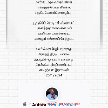
ஊக்கிட உதவுவாரும் சிலரே
ஏக்கமும் மெல்ல விலக்கு
ஏந்திட வேண்டுமே உழைப்பு..
பூத்திடும் நொடிகள் விரைவாய்
புனைந்திடு கனவினை உன்
நனவென யாவும் மாறும்
புவனமும் உன்னைப் போற்றும்..
உனக்கென இருப்பது உனது
அதைத் திருடிட யாரால்
இயலும்?- ஒரு நாள் உனக்கது
மெல்லவே புரியும் மானிடா…!
சிவதர்சனி இராகவன்
25/1/2024
Author:
Nada Mohan
January 24, 2024
No Comments