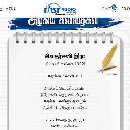
0
GIVE
MENU
£
0.0
சிவதர்சனி இரா
வியாழன் கவிதை 1922!
நோக்கடா மானிடா…!
நோக்கம் கொண்ட மனிதா
நீ நோக்கிட எத்தனை விதமாய்
தேக்கிட எண்ணு தினமும்
ஆக்கிடும் அதனுள் பலதே..
வாக்கினைத் தருவாரும்
உளரே – வல்லவை