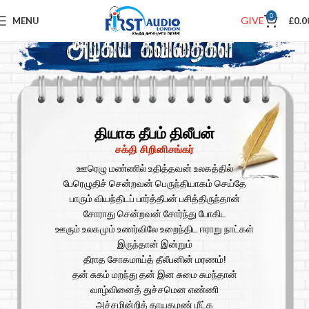
0
GIVE
MENU
£
0.0
தியாக தீபம் திலீபன்
சக்தி சிறினிசங்கர்
ஊரெழு மண்ணில் உதித்தவன் உலகத்தில்
பேரெழுதிச் சென்றவன் பெருந்தியாகம் செய்தே
பாரும் வியந்திடப் பார்த்தீபன் பசித்திருந்தான்
சோராது சென்றவன் சோர்ந்து போகிட
ஊரும் உலகமும் உணர்விலே உறைந்திட ஈராறு நாட்கள்
இருந்தான் இன்றும்
தீராத சோகமாய்த் தீலீபனின் மரணம்!
தன் சுகம் மறந்து தன் இன சுமை சுமந்தான்
வாழ்வினைத் துச்சமென எண்ணி
அச்சமின்றித் தாயகமண் மீட்க