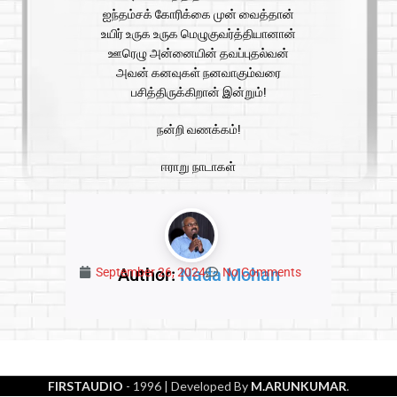
ஐந்தம்சக் கோரிக்கை முன் வைத்தான்
உயிர் உருக உருக மெழுகுவர்த்தியானான்
ஊரெழு அன்னையின் தவப்புதல்வன்
அவன் கனவுகள் நனவாகும்வரை
பசித்திருக்கிறான் இன்றும்!
நன்றி வணக்கம்!
ஈராறு நாடாகள்
Author:
Nada Mohan
September 26, 2024
No Comments
FIRSTAUDIO
- 1996
| Developed By
M.ARUNKUMAR
.