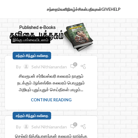
சந்தைவெளி
நிகழ்ச்சிகள்
பதிவுகள்
GIVE
HELP
இங்கு பாா்வையிடலாம்
சந்தம் சிந்தும் கவிதை
0
By
Selvi Nithianandan
சிவரூபன் சர்வேஸ்வரி கலவரம் நாளும்
நடக்கும் ஆங்கங்கே கலவரம் பொழுதும்
அறியும் புதுப்புதுச் செய்திகள் பாழும்...
CONTINUE READING
சந்தம் சிந்தும் கவிதை
0
By
Selvi Nithianandan
செல்வி நித்தியானந்தன் கலவரம் நாடுக்கு