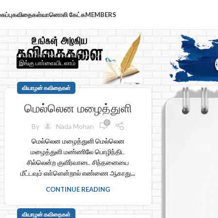
கப்பு
கவிதைகள்
வானொலி கேட்க
MEMBERS
இங்கு பாா்வையிடலாம்
வியாழன் கவிதைகள்
மெல்லென மழைத்துளி
0
By
Nada Mohan
மெல்லென மழைத்துளி மெல்லென
மழைத்துளி மண்ணிலே பொழிந்திட
சில்லென்ற குளிர்வாடை சிந்தனையை
மீட்டவும் எள்ளென்றால் எண்ணை ஆகாது...
CONTINUE READING
வியாழன் கவிதைகள்