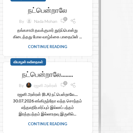
நட்பென்றாலே
0
By
Nada Mohan
தங்கசாமி தவக்குமார் துடுப்பொன்று
கிடைத்தது போல வாழ்க்கை பாதையின் ...
CONTINUE READING
வியாழன் கவிதைகள்
நட்பென்றாலே……..
0
By
ரஜனி அன்ரன்
ரஜனி அன்ரன் (B.A) நட்பென்றாலே....
30.07.2026 எங்கிருந்தோ வந்த சொந்தம்
எந்தஎதிர்பார்ப்பும் இல்லாப் பந்தம்
இரத்தபந்தம் இல்லாஉறவு இருளில்...
CONTINUE READING