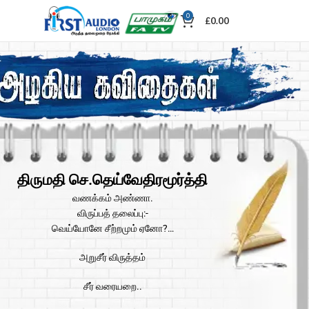
0
£
0.00
திருமதி செ.தெய்வேதிரமூர்த்தி
வணக்கம் அண்ணா.
விருப்பத் தலைப்பு:-
வெய்யோனே சீற்றமும் ஏனோ?…
அறுசீர் விருத்தம்
சீர் வரையறை..