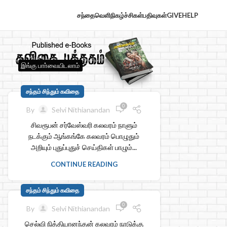
சந்தைவெளி
நிகழ்ச்சிகள்
பதிவுகள்
GIVE
HELP
இங்கு பாா்வையிடலாம்
சந்தம் சிந்தும் கவிதை
0
By
Selvi Nithianandan
சிவரூபன் சர்வேஸ்வரி கலவரம் நாளும்
நடக்கும் ஆங்கங்கே கலவரம் பொழுதும்
அறியும் புதுப்புதுச் செய்திகள் பாழும்...
CONTINUE READING
சந்தம் சிந்தும் கவிதை
0
By
Selvi Nithianandan
செல்வி நித்தியானந்தன் கலவரம் நாடுக்கு