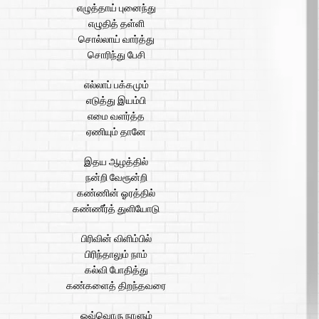
எழுத்தாய் புனைந்து
எழுதித் தள்ளி
சொல்லாய் வார்த்து
சொரிந்து பேசி
எல்லாப் பக்கமும்
எடுத்து இயம்பி
எமை வளர்த்த
ஏணியும் தானே
இதய ஆழத்தில்
நன்றி வேரூன்றி
கண்ணின் ஓரத்தில்
கண்ணீர்த் துளியோடு
பிரிவின் விளிம்பில்
பிரிந்தாலும் நாம்
கல்வி போதித்து
கண்களைத் திறந்தவரை
ஒவ்வொரு நாளும்