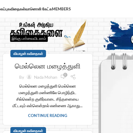
கப்பு
கவிதைகள்
வானொலி கேட்க
MEMBERS
இங்கு பாா்வையிடலாம்
வியாழன் கவிதைகள்
மெல்லென மழைத்துளி
0
By
Nada Mohan
மெல்லென மழைத்துளி மெல்லென
மழைத்துளி மண்ணிலே பொழிந்திட
சில்லென்ற குளிர்வாடை சிந்தனையை
மீட்டவும் எள்ளென்றால் எண்ணை ஆகாது...
CONTINUE READING
வியாழன் கவிதைகள்