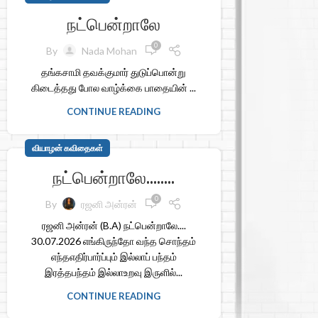
நட்பென்றாலே
0
By
Nada Mohan
தங்கசாமி தவக்குமார் துடுப்பொன்று
கிடைத்தது போல வாழ்க்கை பாதையின் ...
CONTINUE READING
வியாழன் கவிதைகள்
நட்பென்றாலே……..
0
By
ரஜனி அன்ரன்
ரஜனி அன்ரன் (B.A) நட்பென்றாலே....
30.07.2026 எங்கிருந்தோ வந்த சொந்தம்
எந்தஎதிர்பார்ப்பும் இல்லாப் பந்தம்
இரத்தபந்தம் இல்லாஉறவு இருளில்...
CONTINUE READING