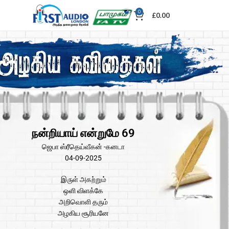
0
£
0.00
நன்றியாய் என்றுமே 69
ஜெபா ஸ்ரீதெய்வீகன் -கனடா
04-09-2025
இருள் அகற்றும்
ஒளி விளக்கே
அறிவொளி தரும்
அழகிய சூரியனே