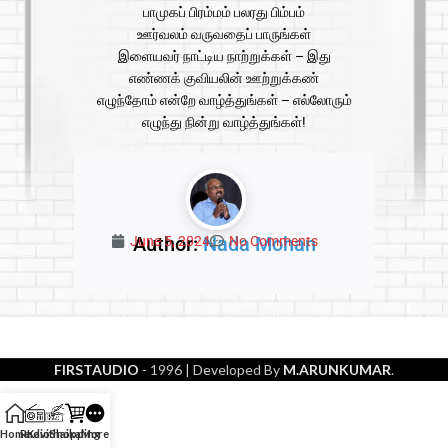
பாமுகப் பிரம்மம் பலரது பிம்பம்
ஊர்வலம் வருவதைப் பாருங்கள்
இளையவர் நாட்டிய நாற்றுக்கள் – இது
எண்ணக் குவியலின் ஊற்றுக்கண்
எழுந்தோம் என்றே வாழ்த்துங்கள் – எல்லோரும்
எழுந்து நின்று வாழ்த்துங்கள்!
Author:
Nada Mohan
June 5, 2024
No Comments
FIRSTAUDIO
- 1996
| Developed By
M.ARUNKUMAR
.
Home
Radio
Kavithaikal
Shopping
More