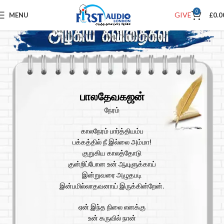
0
GIVE
MENU
£
0.0
பாலதேவகஜன்
நேரம்
காலநேரம் பார்த்தியம்ப
பக்கத்தில் நீ இல்லை அம்மா!
குறுகிய காலத்தோடு
குன்றிப்போன உன் ஆயுளுக்காய்
இன்றுவரை அழுதபடி
இன்பமில்லாதவனாய் இருக்கின்றேன்.
ஏன் இந்த நிலை எனக்கு
உன் கருவில் நான்