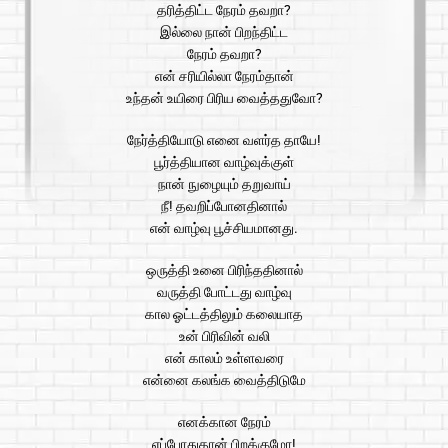
தரித்திட்ட நேரம் தவறா?
இல்லை நான் பிறந்திட்ட
நேரம் தவறா?
என் சரியில்லா நேரம்தான்
உந்தன் உயிரை பிரிய வைத்ததுவோ?
நேர்த்தியோடு எனை வளர்த தாயே!
பூர்த்தியான வாழ்வுக்குள்
நான் நுழையும் தறுவாய்
நீ! தவறிப்போனதினால்
என் வாழ்வு பூச்சியமானது.
ஒருத்தி உனை பிரிந்ததினால்
வருத்தி போட்டது வாழ்வு
கால ஓட்டத்திலும் கலையாத
உன் பிரிவின் வலி
என் காலம் உள்ளவரை
என்னை கலங்க வைத்திடுமே
எனக்கான நேரம்
எப்போதுதான் பிறக்குமோ!