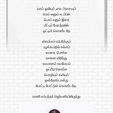
வாய் ஒலியும் ,கை அசைவும்
மெய் எனும் உடம்பில்
பொய் எனும் இரை
மீட்பும் பேராற்றலில்
ஒட்டிக் கொண்டதே
விளக்கம் விபரிக்கும்
பழக்கமதில் உள்ளம்
உவகை பொங்க
ரசனை விரிந்து
உவமானம் உவமேயம்
ஒப்பீடு தொங்க
மொழியும் கவியும்
ஒன்றோடொன்று
போட்டி போட்டுக் கொண்டதே.
ராணி சம்பந்தர் ஜெர்மனியிலிருந்து