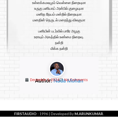
உள்ளக்கமலமும் வெள்ளை நிறையுமா
உருகு பனியாய் அன்பில் குழையுமா
மனித நேயம் மன்றில் நிறையுமா
மனதின் நெருடல் மறைந்து விலகுமா
பனியின் படர்வில் பாரே அழகு
உராயும் அகத்தில் உண்மை நிறைவு.
நன்றி
மிக்க நன்றி
Author:
Nada Mohan
December 3, 2024
No Comments
FIRSTAUDIO
- 1996
| Developed By
M.ARUNKUMAR
.