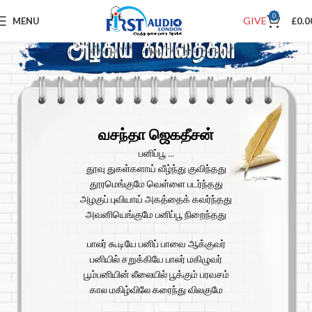
0
GIVE
MENU
£
0.0
வசந்தா ஜெகதீசன்
பனிப்பூ …
தூவு துகள்களாய் வீழ்ந்து குவிந்தது
தூரமெங்குமே வெள்ளை படர்ந்தது
அழகுப் புவியாய் அகத்தைக் கவர்ந்தது
அவனியெங்குமே பனிப்பூ நிறைந்தது
பாலர் கூடியே பனிப் பாவை ஆக்குவர்
பனியில் சறுக்கியே பாலர் மகிழுவர்
பூம்பனியின் லீலையில் பூக்கும் பரவசம்
கால மகிழ்விலே கரைந்து விலகுமே