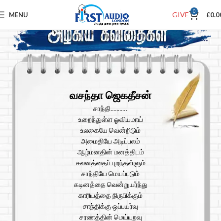
0
GIVE
MENU
£
0.0
வசந்தா ஜெகதீசன்
சாந்தி………..
உறைந்துள்ள ஓவியமாய்
உலகையே வென்றிடும்
அமைதியே அடிப்பலம்
ஆழ்மனதின் மனத்திடம்
சலனத்தைப் புறந்தள்ளும்
சாந்தியே மெயப்படும்
கடினத்தை வென்றுயர்ந்து
காரியத்தை நிருபிக்கும்
சாந்திக்கு ஒப்பயர்வு
சரணத்தின் மெய்யுறவு