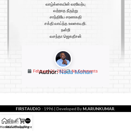
வாழ்க்கையின் வரவேற்பு
வற்றாத நீருற்று
சாந்தியே சரணகதி
சக்தி வாய்ந்த உலகையறி.
நன்றி
வசந்தா ஜெகதீசன்
Author:
Nada Mohan
February 21, 2022
No Comments
FIRSTAUDIO
- 1996
| Developed By
M.ARUNKUMAR
.
Home
Radio
Kavithaikal
Shopping
More