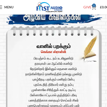
0
GIVE
MENU
£
0.0
வானில் பறக்கும்
கெங்கா ஸ்ரான்லி
பிரபஞ்சம் கூட நம் உடலிலுண்டு
தரவுகள் பல ஆய்வில் கண்டு
தேடுகிறார் இன்னும் எதனை எண்டு
நாடுகின்றோம் நானிலத்தில் நல்லது முண்டு
புகழ்தேடி பறக்கும் மனிதர் பின்பு
புறம்கூறித் திரிவார் என்று நம்பு
முன்னாலே சிரித்துக் காட்டி நடிப்பு
பின்னாலே ஈட்டியால் குத்திடும் பரிவு
பணத்திற்காக எதையும் செய்வர் சிலர்
பணமென்றாலும் நாணயம் பார்ப்பார் பலர்