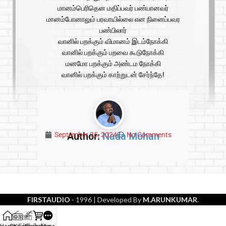
மானம்பெரிதென மதிப்பவர் பண்பானவர்
மானம்போனாலும் பரவாயில்லை என நினைப்பவர
பண்பிலார்
வானில் பறக்கும் விமானம் இடம்நோக்கி
வானில் பறக்கும் பறவை கூடுநோக்கி
மனமோ பறக்கும் அண்டம நோக்கி
வானில் பறக்கும் காற்றுடன் சேர்ந்தே!
Author:
Nada Mohan
September 25, 2024
No Comments
FIRSTAUDIO
- 1996
| Developed By
M.ARUNKUMAR
.
Home
Radio
Kavithaikal
Shopping
More