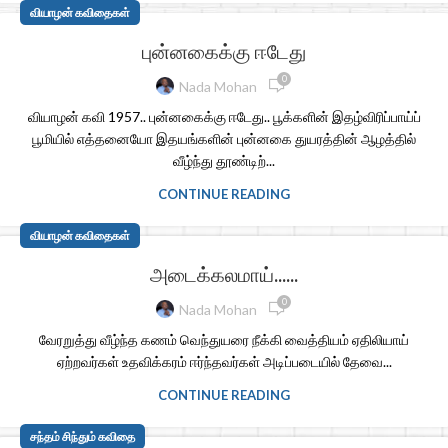
வியாழன் கவிதைகள்
புன்னகைக்கு ஈடேது
0
Nada Mohan
வியாழன் கவி 1957.. புன்னகைக்கு ஈடேது.. பூக்களின் இதழ்விரிப்பாய்ப்
பூமியில் எத்தனையோ இதயங்களின் புன்னகை துயரத்தின் ஆழத்தில்
வீழ்ந்து தூண்டிற்...
CONTINUE READING
வியாழன் கவிதைகள்
அடைக்கலமாய்……
0
Nada Mohan
வேரறுத்து வீழ்ந்த கணம் வெந்துயரை நீக்கி வைத்தியம் ஏதிலியாய்
ஏற்றவர்கள் உதவிக்கரம் ஈர்ந்தவர்கள் அடிப்படையில் தேவை...
CONTINUE READING
சந்தம் சிந்தும் கவிதை