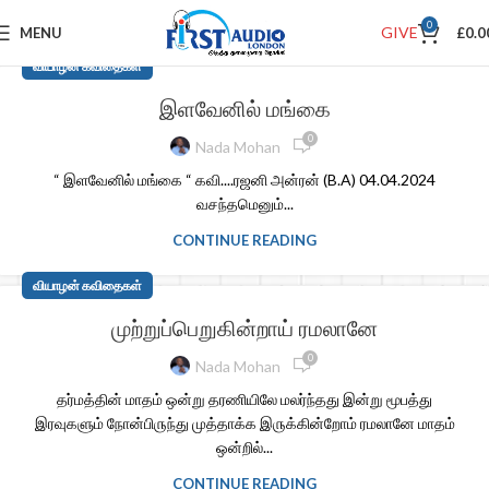
0
GIVE
MENU
£
0.0
வியாழன் கவிதைகள்
இளவேனில் மங்கை
0
Nada Mohan
“ இளவேனில் மங்கை “ கவி....ரஜனி அன்ரன் (B.A) 04.04.2024
வசந்தமெனும்...
CONTINUE READING
வியாழன் கவிதைகள்
முற்றுப்பெறுகின்றாய் ரமலானே
0
Nada Mohan
தர்மத்தின் மாதம் ஒன்று தரணியிலே மலர்ந்தது இன்று மூபத்து
இரவுகளும் நோன்பி௫ந்து முத்தாக்க இ௫க்கின்றோம் ரமலானே மாதம்
ஒன்றில்...
CONTINUE READING