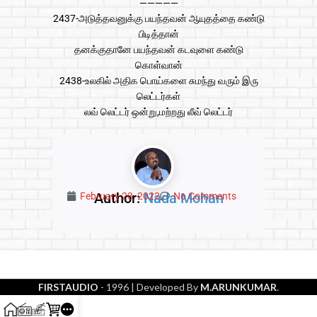
—————
2437-அடுத்தவனுக்கு பயந்தவன் ஆயுதத்தை கண்டு
பிடித்தான்
தனக்குதானே பயந்தவன் கடவுளை கண்டு
கொள்வான்
2438-உலகில் அதிக பொய்களை சுமந்து வரும் இரு
லெட்டர்கள்
லவ் லெட்டர் ஒன்று,மற்றது லீவ் லெட்டர்
Author:
Nada Mohan
February 23, 2022
No Comments
FIRSTAUDIO
- 1996
| Developed By
M.ARUNKUMAR
.