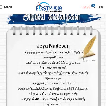
0
GIVE
MENU
£
0.0
Jeya Nadesan
மாற்றத்திற்கான ஆண்டின் பாரம்பரியம் தேடும்
உலகத்தமிழிசை
மாசி மாதத்தின் புதன் பரப்பில் பாமுக நடா
மோகன்,கலைவாணி
மோகன் அருண்குமார்,உறவுகள் இளையோர்,பெரியோர்
அனைவருக்
கும் இனிதான காலை வணக்கம்
இறையன்புடன்.இன்றைய நிகழ்வாக நற்சிற்சிந்தனை
தந்த டேவிட் அன்ரனி,யெயா நடேசன்
வள்ளுவம் 481 பாடிய கவித்,பாடல் பாடிய கணேஐ்
தம்பையா