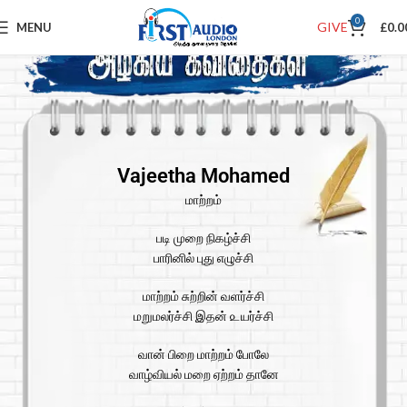
0
GIVE
MENU
£
0.0
Vajeetha Mohamed
மாற்றம்
படி முறை நிகழ்ச்சி
பாரினில் புது எழுச்சி
மாற்றம் சுற்றின் வளர்ச்சி
மறுமலர்ச்சி இதன் ௨யர்ச்சி
வான் பிறை மாற்றம் போலே
வாழ்வியல் மறை ஏற்றம் தானே