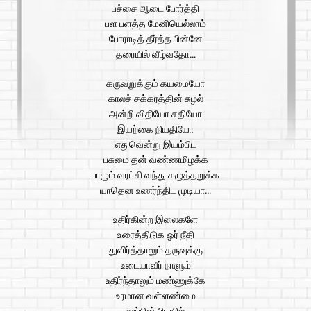
பச்சை ஆடை போர்த்தி
பள பளத்த மேனியெல்லாம்
போராடித் தீர்த்த பின்னே
தரையில் வீழ்வதோ…
கருவறுக்கும் கயமையோ
காலச் சக்கரத்தின் சுழல்
அன்றி விதியோ சதியோ
இயற்கை நியதியோ
எதுவென்று இயம்பிட
பசுமை தன் வண்ணமிழக்க
பாழும் வரட்சி வந்து கழுத்தறுக்க
யாதென உணர்ந்திட முடியா…
உதிர்கின்ற இலைகளே
உரைத்திடுக ஓர் நீதி
துளிர்த்தாலும் தருவுக்கு
உடையாவீர் நாளும்
உதிர்ந்தாலும் மண்ணுக்கே
உரமான வள்ளண்மை