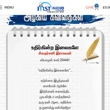
0
GIVE
MENU
£
0.0
உதிர்கின்ற இலைகளே
சிவதர்சனி இராகவன்
வியாழன் கவி 2044!!
“உதிர்கின்ற இலைகளே”…
உடுக்கை இழந்தவன்
கைபோல் ஆங்கே
இடுக்கண் களைந்திட
முயன்றிடா மாந்தரினம்
தரு தன் ஆடை உதிர்க்க
தருணமிது என்கிறதோ