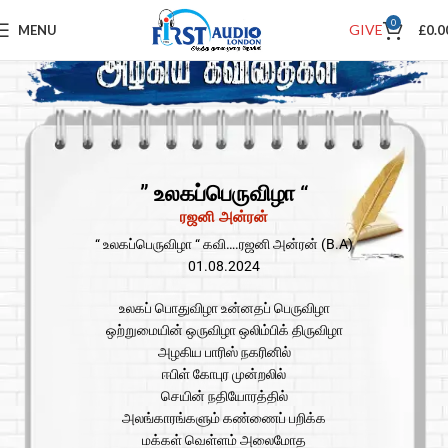
0
GIVE
MENU
£
0.0
” உலகப்பெருவிழா “
ரஜனி அன்ரன்
“ உலகப்பெருவிழா “ கவி….ரஜனி அன்ரன் (B.A)
01.08.2024
உலகப் பொதுவிழா உன்னதப் பெருவிழா
ஒற்றுமையின் ஒருவிழா ஒலிம்பிக் திருவிழா
அழகிய பாரிஸ் நகரினில்
ஈபிள் கோபுர முன்றலில்
செயின் நதியோரத்தில்
அலங்காரங்களும் கண்ணைப் பறிக்க
மக்கள் வெள்ளம் அலைமோத