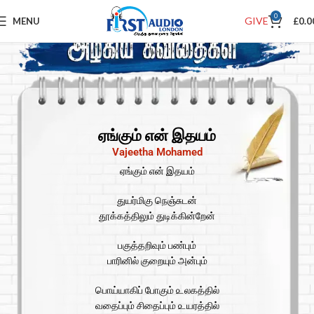
0
GIVE
MENU
£
0.0
ஏங்கும் என் இதயம்
Vajeetha Mohamed
ஏங்கும் என் இதயம்
துயர்மிகு நெஞ்சுடன்
தூக்கத்திலும் துடிக்கின்றேன்
பகுத்தறிவும் பண்பும்
பாரினில் குறையும் அன்பும்
பொய்யாகிப் போகும் ௨லகத்தில்
வதைப்பும் சிதைப்பும் ௨யரத்தில்