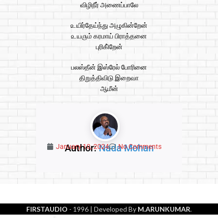
விழிநீர் அணைப்பாலே
௨யிர்தேய்ந்து அழுகின்றேன்
௨ய௫ம் கரமாய் பிராத்தனை
புரிகி்றேன்
பலஸ்தீன் இஸ்ரேல் போரினை
திறுத்திவிடு இறைவா
ஆமீன்
Author:
Nada Mohan
January 10, 2024
No Comments
FIRSTAUDIO
- 1996
| Developed By
M.ARUNKUMAR
.