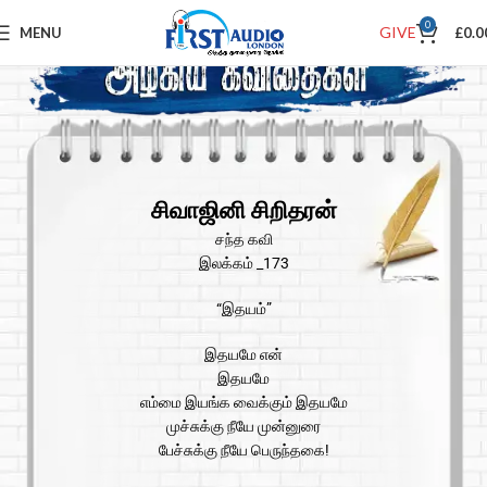
0
GIVE
MENU
£
0.0
சிவாஜினி சிறிதரன்
சந்த கவி
இலக்கம் _173
“இதயம்”
இதயமே என்
இதயமே
எம்மை இயங்க வைக்கும் இதயமே
முச்சுக்கு நீயே முன்னுரை
பேச்சுக்கு நீயே பெருந்தகை!