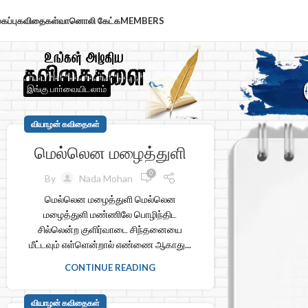
கப்பு
கவிதைகள்
வானொலி கேட்க
MEMBERS
இங்கு பாா்வையிடலாம்
வியாழன் கவிதைகள்
மெல்லென மழைத்துளி
0
By
Nada Mohan
மெல்லென மழைத்துளி மெல்லென
மழைத்துளி மண்ணிலே பொழிந்திட
சில்லென்ற குளிர்வாடை சிந்தனையை
மீட்டவும் எள்ளென்றால் எண்ணை ஆகாது...
CONTINUE READING
வியாழன் கவிதைகள்