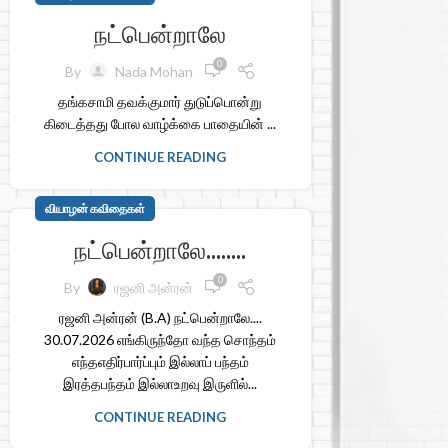
நட்பென்றாலே
0
By
Nada Mohan
தங்கசாமி தவக்குமார் துடுப்பொன்று
கிடைத்தது போல வாழ்க்கை பாதையின் ...
CONTINUE READING
வியாழன் கவிதைகள்
நட்பென்றாலே……..
0
By
ரஜனி அன்ரன்
ரஜனி அன்ரன் (B.A) நட்பென்றாலே....
30.07.2026 எங்கிருந்தோ வந்த சொந்தம்
எந்தஎதிர்பார்ப்பும் இல்லாப் பந்தம்
இரத்தபந்தம் இல்லாஉறவு இருளில்...
CONTINUE READING