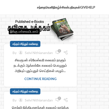
சந்தைவெளி
நிகழ்ச்சிகள்
பதிவுகள்
GIVE
HELP
இங்கு பாா்வையிடலாம்
சந்தம் சிந்தும் கவிதை
0
By
Selvi Nithianandan
சிவரூபன் சர்வேஸ்வரி கலவரம் நாளும்
நடக்கும் ஆங்கங்கே கலவரம் பொழுதும்
அறியும் புதுப்புதுச் செய்திகள் பாழும்...
CONTINUE READING
சந்தம் சிந்தும் கவிதை
0
By
Selvi Nithianandan
செல்வி நித்தியானந்தன் கலவரம் நாடுக்கு