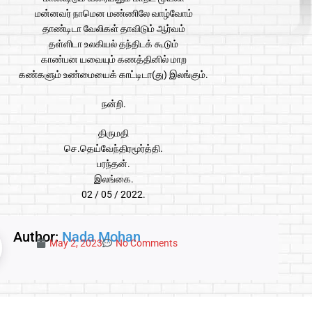
மன்னவர் நாமென மண்ணிலே வாழ்வோம்
தாண்டிடா வேலிகள் தாவிடும் ஆர்வம்
தள்ளிடா உலகியல் தந்திடக் கூடும்
காண்பன யவையும் கணத்தினில் மாற
கண்களும் உண்மையைக் காட்டிடா(து) இலங்கும்.
நன்றி.
திருமதி
செ.தெய்வேந்திரமூர்த்தி.
பரந்தன்.
இலங்கை.
02 / 05 / 2022.
Author:
Nada Mohan
May 2, 2023
No Comments