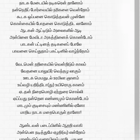
நாடக மேடையில் நடிகரென் றானோம்
நன்நெறிப் போர்வையில் நரிகளை வென்றோம்
கூடக ஒப்பனை கொடுத்தவன் முன்னே
கொள்கையில் போதனை கொடுத்திட லானோம்
ஆடகன் ஆட்டிடும் அலைகளில் ஆடி
அன்பினை மேவிடா அகத்தினைக் கொண்டோம்
பாடகன் பட்டினத் தடிகளைப் போலே
பாவனை செய்துநாம் பகட்டினில் வாழ்ந்தோம்
வேடமென் றறிகையில் வென்றிடும் காலம்
வேதனை யாலுயிர் வெந்தழ லாகும்
ஊடக மெமதுடல் உரமிலா ஞானம்
உய்வழி யறிந்திடா(து) உயிரொரு கானம்
ஏடதன் நிறைமொழி ஏற்றுரை சொல்லி
ஏய்ப்பது நன்றென எண்ணமும் கொண்டோம்
மாடமும் குடிசையும் மண்ணினில் ஏனோ
மாறிய நாடக மறைபொருள் தானோ!
ஆண்டவன் படைப்பினில் ஆறறி வாகி
அன்பென நடித்துமே ஏழறி(வு) என்றோம்
மாண்டிடும் வரையிலும் மாறிட முயலா