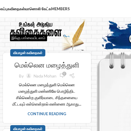
கப்பு
கவிதைகள்
வானொலி கேட்க
MEMBERS
இங்கு பாா்வையிடலாம்
வியாழன் கவிதைகள்
மெல்லென மழைத்துளி
0
By
Nada Mohan
மெல்லென மழைத்துளி மெல்லென
மழைத்துளி மண்ணிலே பொழிந்திட
சில்லென்ற குளிர்வாடை சிந்தனையை
மீட்டவும் எள்ளென்றால் எண்ணை ஆகாது...
CONTINUE READING
வியாழன் கவிதைகள்