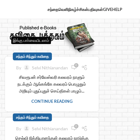
சந்தைவெளி
நிகழ்ச்சிகள்
பதிவுகள்
GIVE
HELP
இங்கு பாா்வையிடலாம்
சந்தம் சிந்தும் கவிதை
0
By
Selvi Nithianandan
சிவரூபன் சர்வேஸ்வரி கலவரம் நாளும்
நடக்கும் ஆங்கங்கே கலவரம் பொழுதும்
அறியும் புதுப்புதுச் செய்திகள் பாழும்...
CONTINUE READING
சந்தம் சிந்தும் கவிதை
0
By
Selvi Nithianandan
செல்வி நித்தியானந்தன் கலவரம் நாடுக்கு