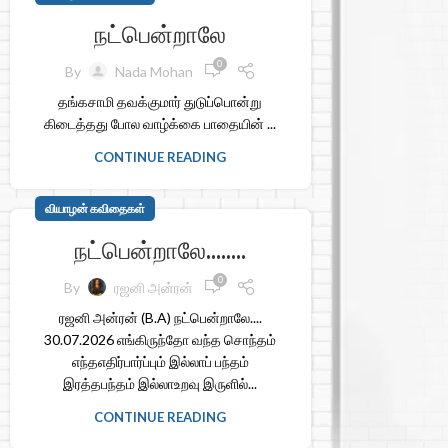
நட்பென்றாலே
0
By
Nada Mohan
தங்கசாமி தவக்குமார் துடுப்பொன்று
கிடைத்தது போல வாழ்க்கை பாதையின் ...
CONTINUE READING
வியாழன் கவிதைகள்
நட்பென்றாலே……..
0
By
ரஜனி அன்ரன்
ரஜனி அன்ரன் (B.A) நட்பென்றாலே....
30.07.2026 எங்கிருந்தோ வந்த சொந்தம்
எந்தஎதிர்பார்ப்பும் இல்லாப் பந்தம்
இரத்தபந்தம் இல்லாஉறவு இருளில்...
CONTINUE READING