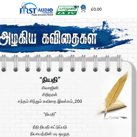
0
£
0.00
“நியதி”
சிவாஜினி
சிறிதரன்
சந்தம் சிந்தும் கவிதை இலக்கம்_200
“நியதி”
நீதி நியதி கட்டுப்படு
நியாயத்தின் படி ஒழுகு